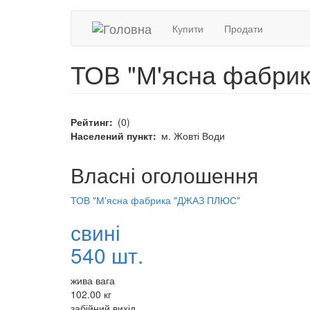
Main
Main
Перейти
Купити
Продати
до
navigation
navigation
основного
вмісту
left
right
ТОВ "М'ясна фабри
Рейтинг
(0)
Населений пункт
м. Жовті Води
Власні оголошення
ТОВ "М'ясна фабрика "ДЖАЗ ПЛЮС"
свині
540 шт.
жива вага
102.00 кг
забійний вихід