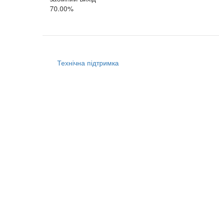
70.00%
Технічна підтримка
Меню
в
подвале